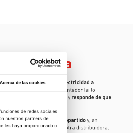
distribuidora
e se encarga de llevar la electricidad a
Acerca de las cookies
iende los cables, instala el contador (si lo
 la responsable de la medida y
responde de que
o eléctrico sea la adecuada.
 funciones de redes sociales
con nuestros partners de
mos elegirla.
El país está repartido
y, en
ue les haya proporcionado o
da, se tiene asignada una u otra distribuidora.