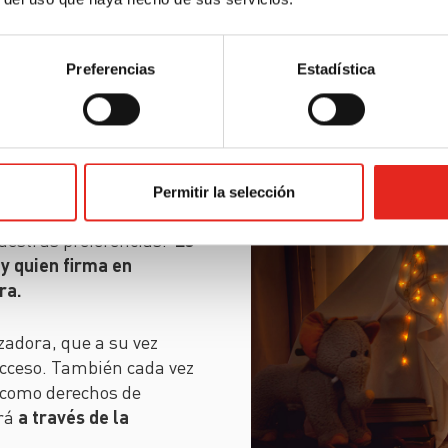
El Gobierno y la CNMC s
distribuidora
por hacer s
Preferencias
Estadística
lizadora
Permitir la selección
uestras preferencias.
Es
y quien firma en
ra.
zadora, que a su vez
 acceso. También cada vez
, como derechos de
ará
a través de la