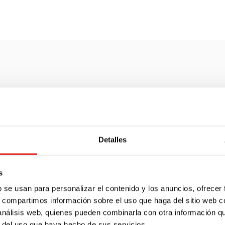
Qué es la 
La distribuidora es
la qu
Detalles
nuestra casa.
Es decir, t
tenemos en alquiler), es
s
la calidad del suministr
b se usan para personalizar el contenido y los anuncios, ofrecer
s, compartimos información sobre el uso que haga del sitio web 
La distribuidora
no pode
 análisis web, quienes pueden combinarla con otra información q
función de donde se resi
r del uso que haya hecho de sus servicios.