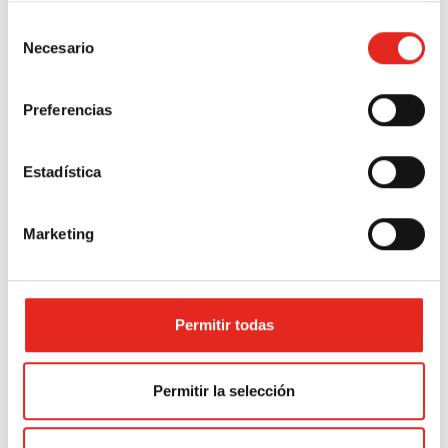
datos?
Selección
Cualquier persona tiene
Necesario
de
derecho a obtener confirmación
consentimiento
sobre si ADURIZ está tratando
Preferencias
datos personales que le
conciernan
Las personas interesadas
Estadística
tienen derecho a acceder a sus
datos personales, así como a
Marketing
solicitar la rectificación de los
datos inexactos o, en su caso,
solicitar su supresión cuando,
entre otros motivos, los datos
Permitir todas
ya no sean necesarios para los
fines que fueron recogidos.
Permitir la selección
En determinadas
circunstancias, las personas