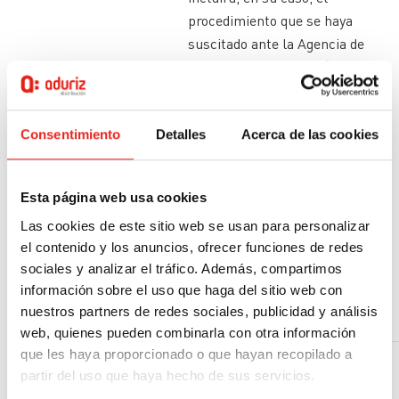
procedimiento que se haya
suscitado ante la Agencia de
Protección de Datos y/o de
reclamación, pasando a
bloqueo y permaneciendo en
esta situación durante los
Consentimiento
Detalles
Acerca de las cookies
períodos de prescripción
relativos a la exigencia de
Esta página web usa cookies
responsabilidades derivadas de
Las cookies de este sitio web se usan para personalizar
la gestión, pudiendo
el contenido y los anuncios, ofrecer funciones de redes
mantenerse con posterioridad
sociales y analizar el tráfico. Además, compartimos
a efectos estadísticos sin
información sobre el uso que haga del sitio web con
referencia a datos personales
nuestros partners de redes sociales, publicidad y análisis
concretos.
web, quienes pueden combinarla con otra información
que les haya proporcionado o que hayan recopilado a
Derechos
¿Cuáles son sus derechos
partir del uso que haya hecho de sus servicios.
cuando nos facilita sus