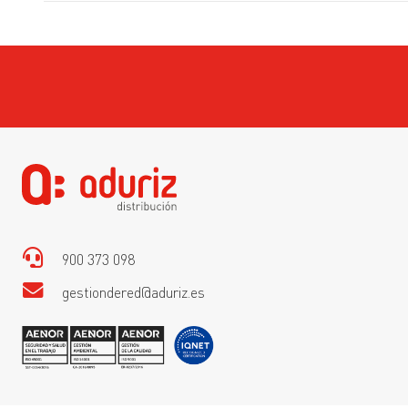
900 373 098
gestiondered@aduriz.es