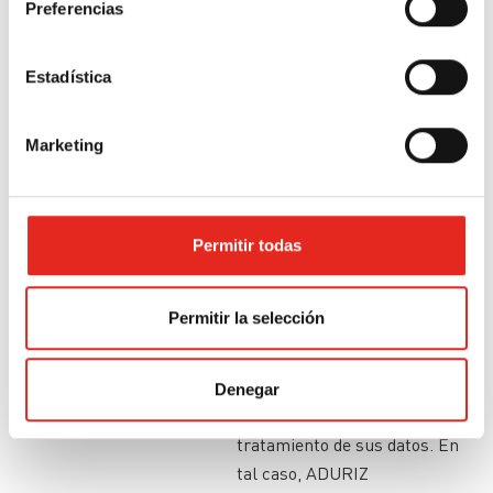
Preferencias
ya no sean necesarios para los
fines que fueron recogidos.
En determinadas
Estadística
circunstancias, las personas
interesadas podrán solicitar la
Marketing
limitación del tratamiento de
sus datos, en cuyo caso
únicamente los conservaremos
para el ejercicio o la defensa de
Permitir todas
reclamaciones.
En determinadas
Permitir la selección
circunstancias y por motivos
relacionados con su situación
particular, las personas
Denegar
interesadas podrán oponerse al
tratamiento de sus datos. En
tal caso, ADURIZ