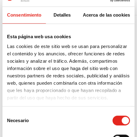
pudieran derivarse de la
gestión.
Consentimiento
Detalles
Acerca de las cookies
Derechos:
¿Cuáles son sus derechos
cuando nos facilita sus datos?
Esta página web usa cookies
Cualquier persona tiene
derecho a obtener confirmación
Las cookies de este sitio web se usan para personalizar
sobre si ADURIZ
el contenido y los anuncios, ofrecer funciones de redes
sociales y analizar el tráfico. Además, compartimos
DISTRIBUCION está tratando
información sobre el uso que haga del sitio web con
datos personales que le
nuestros partners de redes sociales, publicidad y análisis
conciernan Las personas
web, quienes pueden combinarla con otra información
interesadas tienen derecho a si
que les haya proporcionado o que hayan recopilado a
acceder a sus datos
partir del uso que haya hecho de sus servicios.
personales, así como a solicitar
la rectificación de los datos
Selección
inexactos o, en su caso,
Necesario
de
solicitar su supresión cuando,
consentimiento
entre otros motivos, los datos